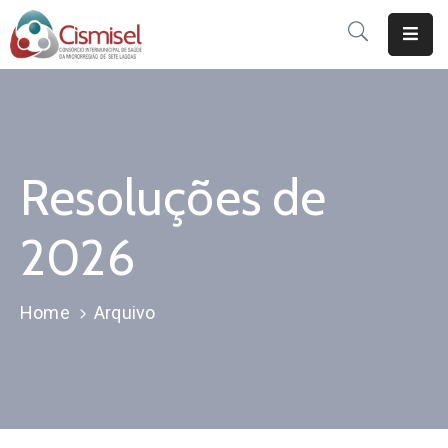
Início
Publicações
Resoluções de
Institucional
Serviços
2026
Consorciados
Home
Arquivo
Notícias
Dúvidas
Integridade
Pública