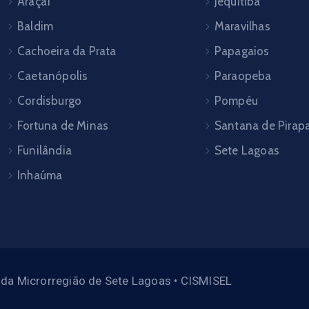
Araçaí
Jequitibá
Baldim
Maravilhas
Cachoeira da Prata
Papagaios
Caetanópolis
Paraopeba
Cordisburgo
Pompéu
Fortuna de Minas
Santana de Pira
Funilândia
Sete Lagoas
Inhaúma
 da Microrregião de Sete Lagoas • CISMISEL