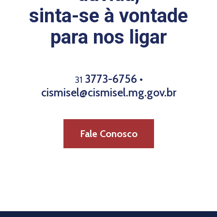
sinta-se à vontade
para nos ligar
3773-6756 •
31
cismisel@cismisel.mg.gov.br
Fale Conosco