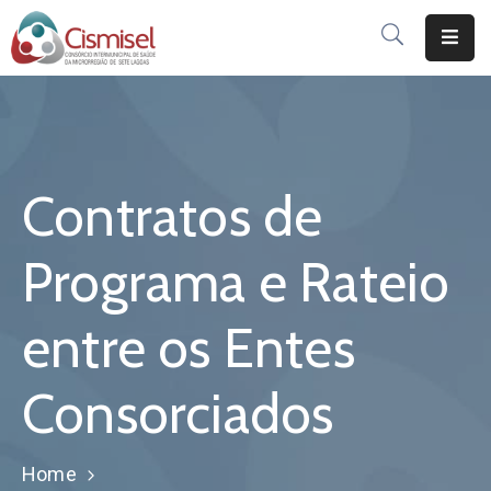
Início
Publicações
Contratos de
Institucional
Serviços
Programa e Rateio
Consorciados
entre os Entes
Notícias
Consorciados
Dúvidas
Integridade
Pública
Home