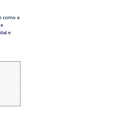
em como a
 e
tal e