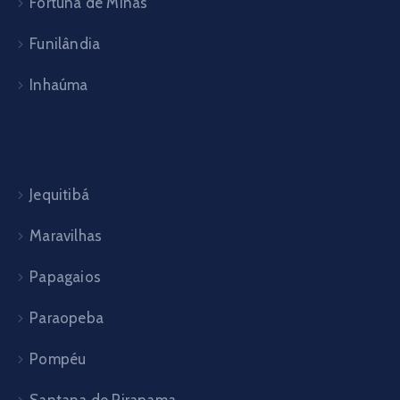
Fortuna de Minas
Funilândia
Inhaúma
Jequitibá
Maravilhas
Papagaios
Paraopeba
Pompéu
Santana de Pirapama