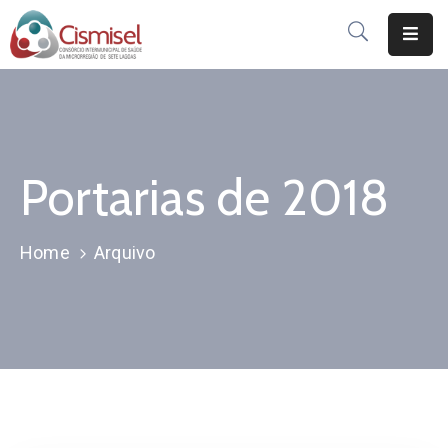
Início
Publicações
Portarias de 2018
Institucional
Serviços
Home
Arquivo
Consorciados
Notícias
Dúvidas
Integridade
Pública